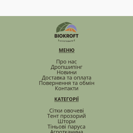
МЕНЮ
Про нас
Дропшипінг
Новини
Доставка та оплата
Повернення та обмін
Контакти
КАТЕГОРІЇ
Сітки овочеві
Тент прозорий
Штори
Тіньові паруса
Агротканина