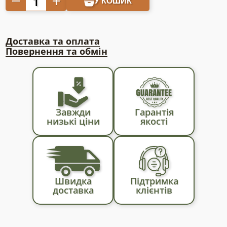
У КОШИК
85г/
кв.м
2,1
Доставка та оплата
х
Повернення та обмін
10м
кількість
Завжди
Гарантія
низькі ціни
якості
Швидка
Підтримка
доставка
клієнтів