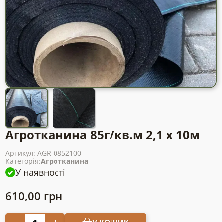
Агротканина 85г/кв.м 2,1 х 10м
Артикул:
AGR-0852100
Категорія:
Агротканина
У наявності
610,00
грн
Агротканина