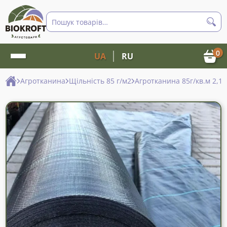
Пошук
товарів
0
UA
RU
Агротканина
Щільність 85 г/м2
Агротканина 85г/кв.м 2,1 