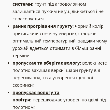
системи:
грунт під агроволокном
залишається пухким не ущільнюється і не
спресовується.
раннє прогрівання грунту:
чорний колір
притягаючи сонячну енергію, створює
оптимальний температурний, завдяки чому
урожай вдається отримати в більш ранні
терміни.
пропускає та зберігає вологу:
волокнисте
полотно захищає верхні шари грунту від
пересихання, і від утворення щільної
скоринки;
пропускає вологу та
повітря:
перешкоджає утворенню цвілі під
полотном;