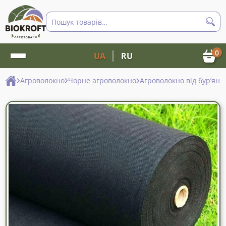
Пошук
товарів
0
UA
RU
Агроволокно
Чорне агроволокно
Агроволокно від бур’яні