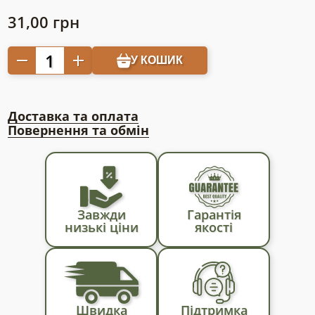
31,00
грн
Агроволокно
У КОШИК
від
бур'янів
на
Доставка та оплата
метраж
Повернення та обмін
90
г
(ширина
-
1,07м);
Завжди
Гарантія
агроволокно
низькі ціни
якості
чорне
на
метраж;
агрополотно
на
Швидка
Підтримка