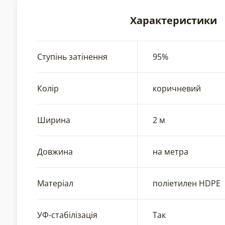
Характеристики
Ступінь затінення
95%
Колір
коричневий
Ширина
2 м
Довжина
на метра
Матеріал
поліетилен HDPE
УФ-стабілізація
Так