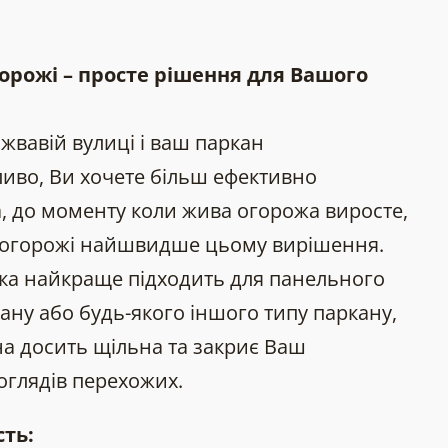
горожі – просте рішення для Вашого
жвавій вулиці і ваш паркан
иво, Ви хочете більш ефективно
а, до моменту коли жива огорожа виросте,
ля огорожі найшвидше цьому вирішення.
тка найкраще підходить для панельного
кану або будь-якого іншого типу паркану,
на досить щільна та закриє Ваш
оглядів перехожих.
ть: