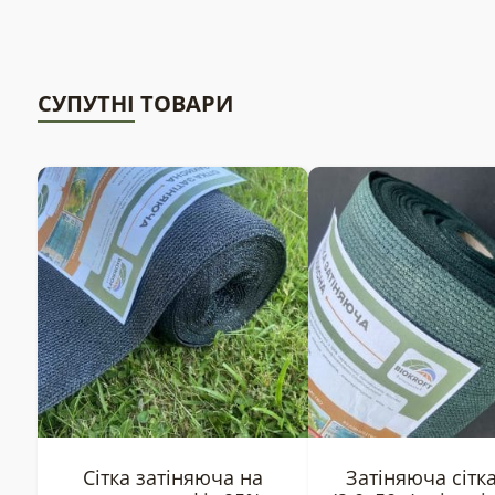
СУПУТНІ ТОВАРИ
Сітка затіняюча на
Затіняюча сітк