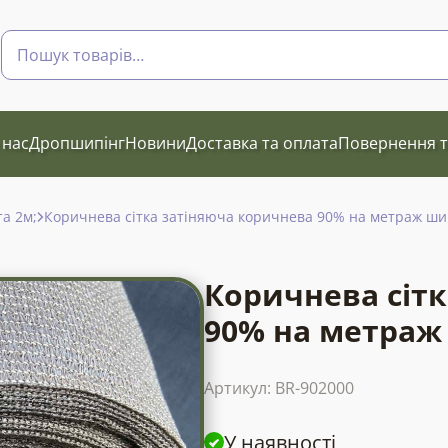
Пошук
товарів
 нас
Дропшипінг
Новини
Доставка та оплата
Повернення т
та 2м;
Коричнева сітка затіняюча коричнева 90% на метраж ши
Коричнева сіт
90% на метраж
Артикул:
BR-902000
У наявності