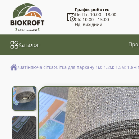
Графік роботи:
Пн-Пт: 10:00 - 18:00
Сб: 10:00 - 15:00
Нд: вихідний
Каталог
Про
Затіняюча сітка
Сітка для паркану 1м; 1.2м; 1.5м; 1.8м 