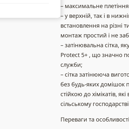
– максимальне плетіння
– у верхній, так і в ниж
встановлення на різні ти
монтаж простий і не заб
– затінювальна сітка, я
Protect 5+ , що значно п
служби;
– сітка затінююча вигот
без будь-яких домішок п
стійкою до хімікатів, як
сільському господарстві
Переваги та особливості