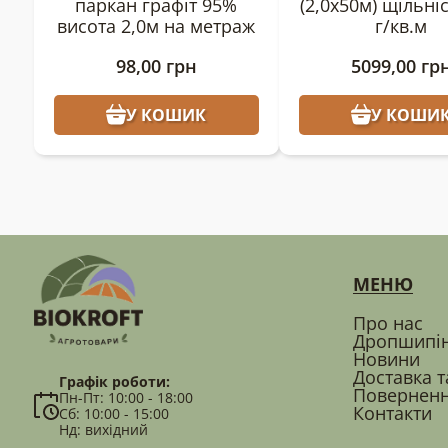
паркан графіт 95%
(2,0х50м) щільні
висота 2,0м на метраж
г/кв.м
98,00
грн
5099,00
гр
У КОШИК
У КОШИ
МЕНЮ
Про нас
Дропшипі
Новини
Доставка т
Графік роботи:
Поверненн
Пн-Пт: 10:00 - 18:00
Контакти
Сб: 10:00 - 15:00
Нд: вихідний