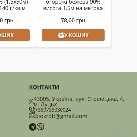
 (1,5х50м)
огорожі бежева 90%
140 г/кв.м
висота 1,5м на метраж
00
грн
78,00
грн
ОШИК
У КОШИК
КОНТАКТИ
43005, Україна, вул. Стрілецька, 4,
м. Луцьк
+380733030024
biokroft@gmail.com