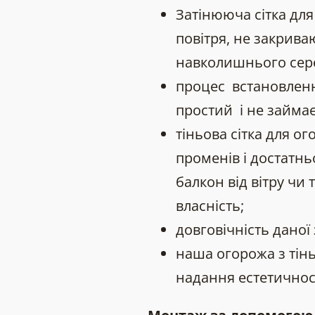
Затінююча сітка дл
повітря, не закрив
навколишнього сер
процес встановленн
простий і не займає
тіньова сітка для ог
променів і достатнь
балкон від вітру чи 
власність;
довговічність даної 
наша огорожа з тінь
надання естетичност