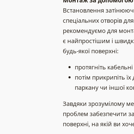
Монтаж за допомогою
Встановлення затінюючо
спеціальних отворів для
рекомендуємо для монта
є найпростішим і швид
будь-якої поверхні:
протягніть кабельні
потім прикрипіть їх 
паркану чи іншої кон
Завдяки зрозумілому ме
проблем забезпечити зат
поверхні, на якій ви хоч