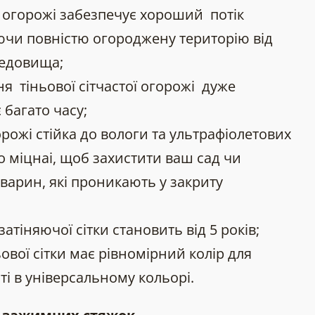
я огорожі забезпечує хороший потік
аючи повністю огороджену територію від
едовища;
я тіньової сітчастої огорожі дуже
 багато часу;
орожі стійка до вологи та ультрафіолетових
о міцнаі, щоб захистити ваш сад чи
тварин, які проникають у закриту
затіняючої сітки становить від 5 років;
ової сітки має рівномірний колір для
і в універсальному кольорі.