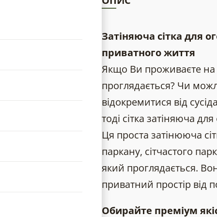
ОПИС
Затіняюча сітка для о
приватного життя
Якщо Ви проживаєте на 
проглядається? Чи можл
відокремитися від сусід
тоді сітка затіняюча д
Ця проста затінююча сі
паркану, сітчастого пар
який проглядається. Во
приватний простір від п
Обирайте преміум якіс