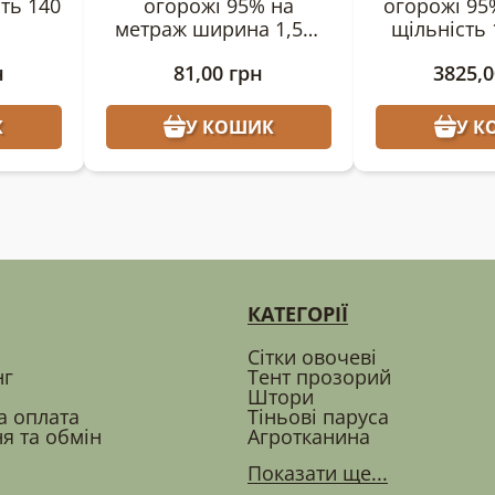
сть 140
огорожі 95% на
огорожі 95%
метраж ширина 1,5м,
щільність 
щільність 140 г/кв.м
н
81,00
грн
3825,
К
У КОШИК
У К
КАТЕГОРІЇ
Сітки овочеві
нг
Тент прозорий
Штори
а оплата
Тіньові паруса
я та обмін
Агротканина
Показати ще...