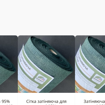
а 95%
Сітка затіняюча для
Затіняюча 