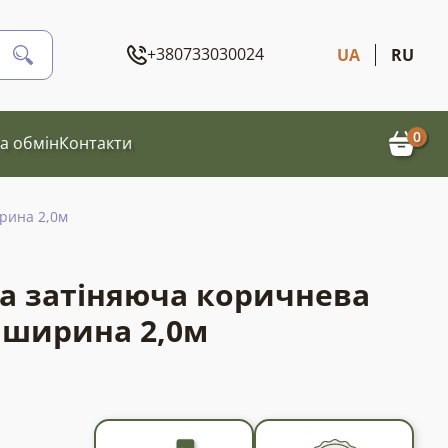
+380733030024
UA
RU
0
а обмін
Контакти
рина 2,0м
ка затіняюча коричнева
 ширина 2,0м