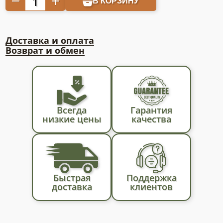
В КОРЗИНУ
товара
Агроткань
85г/
Доставка и оплата
кв.м
Возврат и обмен
1,05
х10
м
Всегда
Гарантия
низкие цены
качества
Быстрая
Поддержка
доставка
клиентов