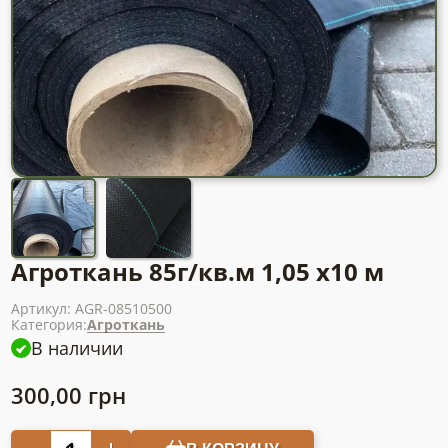
Агроткань 85г/кв.м 1,05 х10 м
Артикул:
AGR-08510500
Категория:
Агроткань
В наличии
300,00
грн
Количество