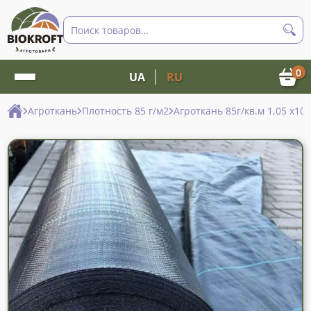
Поиск
товаров
0
UA
RU
Агроткань
Плотность 85 г/м2
Агроткань 85г/кв.м 1,05 х10 