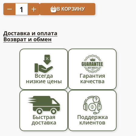
Количество
В КОРЗИНУ
товара
Белое
агроволокно
Доставка и оплата
23г/
Возврат и обмен
м2
(15,8х100м)
Agreen
Всегда
Гарантия
низкие цены
качества
Быстрая
Поддержка
доставка
клиентов