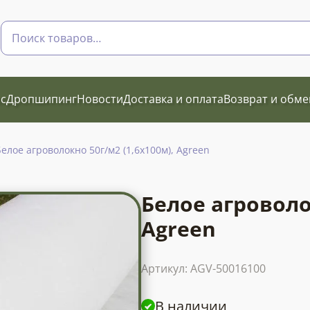
Поиск
товаров
с
Дропшипинг
Новости
Доставка и оплата
Возврат и обме
елое агроволокно 50г/м2 (1,6х100м), Agreen
Белое агроволо
Agreen
Артикул:
AGV-50016100
В наличии