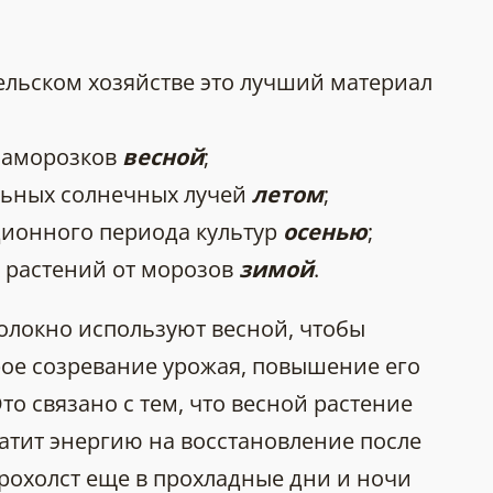
ельском хозяйстве это лучший материал
заморозков
весной
;
льных солнечных лучей
летом
;
ионного периода культур
осенью
;
 растений от морозов
зимой
.
олокно используют весной, чтобы
рое созревание урожая, повышение его
Это связано с тем, что весной растение
атит энергию на восстановление после
рохолст еще в прохладные дни и ночи