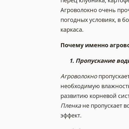
перец клубника, картофе
Агроволокно очень про
погодных условиях, в б
каркаса.
Почему именно агрово
1. Пропускание воды
Агроволокно
пропускает
необходимую влажность 
развитию корневой сис
Пленка
не пропускает в
эффект.