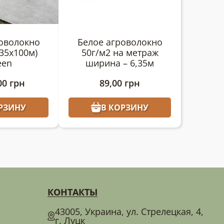
оволокно
Белое агроволокно
,35х100м)
50г/м2 на метраж
een
ширина – 6,35м
00
грн
89,00
грн
РЗИНУ
В КОРЗИНУ
КОНТАКТЫ
43005, Украина, ул. Стрелецкая, 4,
г. Луцк