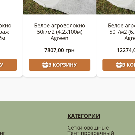
окно
Белое агроволокно
Белое агр
траж
50г/м2 (4,2х100м)
50г/м2 (6
2м
Agreen
Agr
7807,00
грн
12274,
У
В КОРЗИНУ
В КО
КАТЕГОРИИ
Сетки овощные
нг
Тент прозрачный