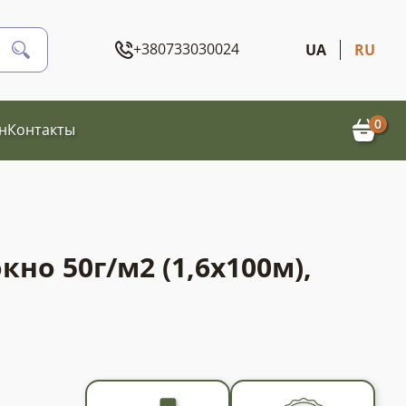
+380733030024
UA
RU
0
н
Контакты
кно 50г/м2 (1,6х100м),