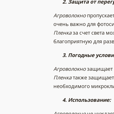
2. Защита от перег
Агроволокно
пропускает
очень важно для фотоси
Пленка
за счет света мо
благоприятную для разв
3. Погодные услов
Агроволокно
защищает о
Пленка
также защищает,
необходимого микрокли
4. Использование:
Агроволокно
не нуждает