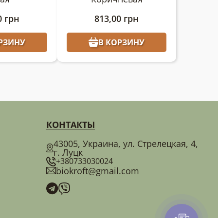
0
грн
813,00
грн
РЗИНУ
В КОРЗИНУ
КОНТАКТЫ
43005, Украина, ул. Стрелецкая, 4,
г. Луцк
+380733030024
biokroft@gmail.com