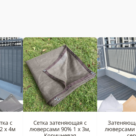
тка с
Сетка затеняющая с
Затеняюща
2 х 4м
люверсами 90% 1 х 3м,
люверсами 
Коричневая
сер