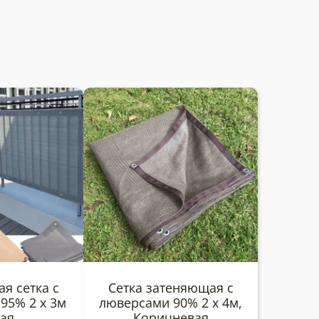
я сетка с
Сетка затеняющая с
95% 2 х 3м
люверсами 90% 2 х 4м,
ая
Коричневая