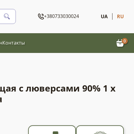
+380733030024
UA
RU
0
н
Контакты
щая с люверсами 90% 1 х
я