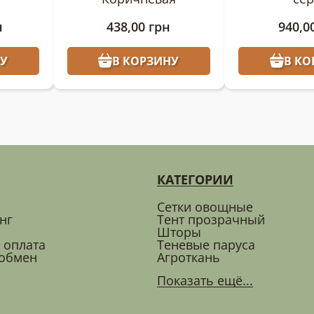
н
438,00
грн
940,0
У
В КОРЗИНУ
В КО
КАТЕГОРИИ
Сетки овощные
нг
Тент прозрачный
Шторы
 оплата
Теневые паруса
 обмен
Агроткань
Показать ещё...