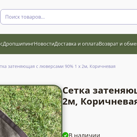
Поиск
товаров
с
Дропшипинг
Новости
Доставка и оплата
Возврат и обме
тка затеняющая с люверсами 90% 1 х 2м, Коричневая
Сетка затеняю
2м, Коричнева
В наличии