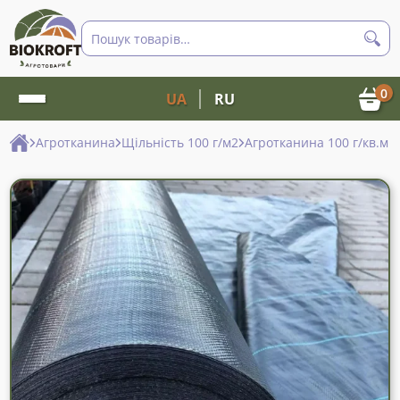
Пошук
товарів
0
UA
RU
Агротканина
Щільність 100 г/м2
Агротканина 100 г/кв.м 