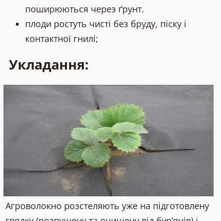
поширюються через ґрунт.
плоди ростуть чисті без бруду, піску і
контактної гнилі;
Укладання:
Агроволокно розстеляють уже на підготовлену
грядку (розпушену та очищену від бур’янів) і