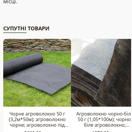
місці.
СУПУТНІ ТОВАРИ
Чорне агроволокно 50 г
Агроволокно чорно-біл
(3,2м*50м); агроволокно
50 г (1,05*100м); чорно
чорне; агроволокно під
біле агроволокно;
полуницю; агрополотно;
агроволокно від бур’янів