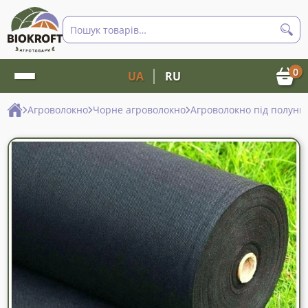
Пошук
товарів
0
UA
RU
Агроволокно
Чорне агроволокно
Агроволокно під полуниц