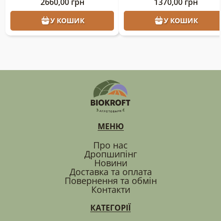
2660,00
грн
1370,00
грн
агрополотно 50г;
У КОШИК
У КОШИК
МЕНЮ
Про нас
Дропшипінг
Новини
Доставка та оплата
Повернення та обмін
Контакти
КАТЕГОРІЇ