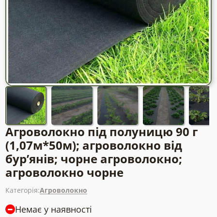
Агроволокно під полуницю 90 г
(1,07м*50м); агроволокно від
бур’янів; чорне агроволокно;
агроволокно чорне
Категорія:
Агроволокно
Немає у наявності