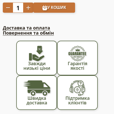
Сітка
У КОШИК
затіняюча
75%
ширина
Доставка та оплата
6м
Повернення та обмін
на
метраж
кількість
Завжди
Гарантія
низькі ціни
якості
Швидка
Підтримка
доставка
клієнтів