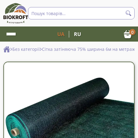
Пошук
товарів
0
UA
RU
Без категорії
Сітка затіняюча 75% ширина 6м на метраж