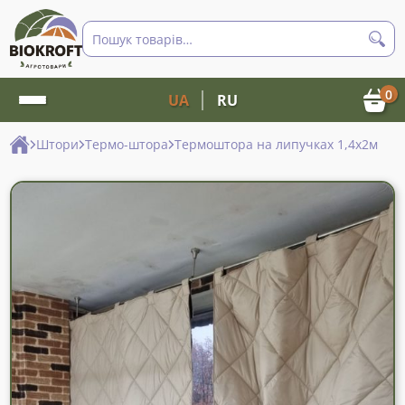
Пошук
товарів
0
UA
RU
Штори
Термо-штора
Термоштора на липучках 1,4х2м