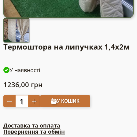
Термоштора на липучках 1,4х2м
У наявності
1236,00
грн
Термоштора
У КОШИК
на
липучках
1,4х2м
Доставка та оплата
кількість
Повернення та обмін