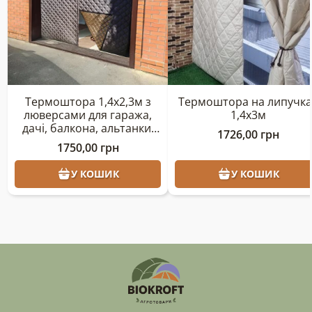
Термоштора 1,4х2,3м з
Термоштора на липучка
люверсами для гаража,
1,4х3м
дачі, балкона, альтанки,
1726,00
грн
ангара
1750,00
грн
У КОШИК
У КОШИК