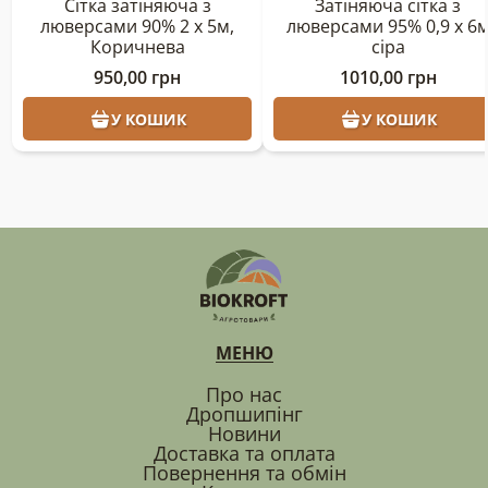
Сітка затіняюча з
Затіняюча сітка з
люверсами 90% 2 х 5м,
люверсами 95% 0,9 х 6
Коричнева
сіра
950,00
грн
1010,00
грн
У КОШИК
У КОШИК
МЕНЮ
Про нас
Дропшипінг
Новини
Доставка та оплата
Повернення та обмін