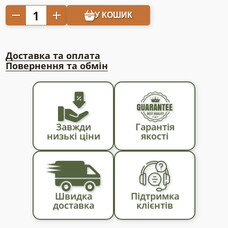
Затіняюча
У КОШИК
сітка
з
люверсами
Доставка та оплата
90%
Повернення та обмін
1,5
х
2м
бежева
кількість
Завжди
Гарантія
низькі ціни
якості
Швидка
Підтримка
доставка
клієнтів