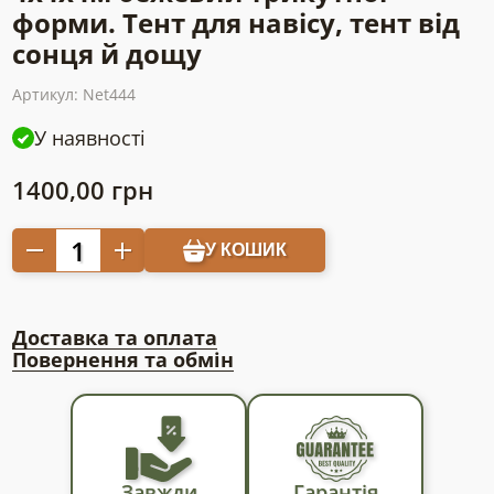
форми. Тент для навісу, тент від
сонця й дощу
Артикул:
Net444
У наявності
1400,00
грн
Затіняючий
У КОШИК
тент-
парус
тіньовий
Доставка та оплата
4х4х4м
Повернення та обмін
бежевий
трикутної
форми.
Тент
для
Завжди
Гарантія