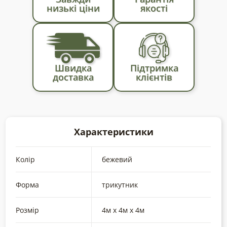
навісу,
низькі ціни
якості
тент
від
сонця
й
дощу
Швидка
Підтримка
доставка
клієнтів
кількість
Характеристики
Колір
бежевий
Форма
трикутник
Розмір
4м х 4м х 4м