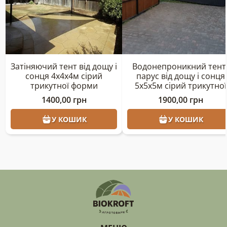
Затіняючий тент від дощу і
Водонепроникний тент
сонця 4х4х4м сірий
парус від дощу і сонця
трикутної форми
5х5х5м сірий трикутної
форми. Тент для навісу
1400,00
грн
1900,00
грн
тент від сонця й дощу
У КОШИК
У КОШИК