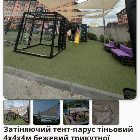
Затіняючий тент-парус тіньовий
4х4х4м бежевий трикутної