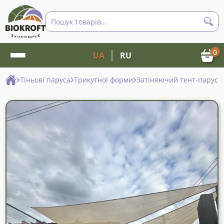
Пошук
товарів
0
UA
RU
Тіньові паруса
Трикутної форми
Затіняючий тент-парус т