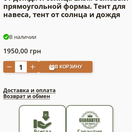
прямоугольной формы. Тент для
навеса, тент от солнца и дождя
В наличии
1950,00
грн
Количество
В КОРЗИНУ
товара
Водонепроницаемый
тент-
Доставка и оплата
парус
Возврат и обмен
от
дождя
и
солнца
2х3м
Всегда
Гарантия