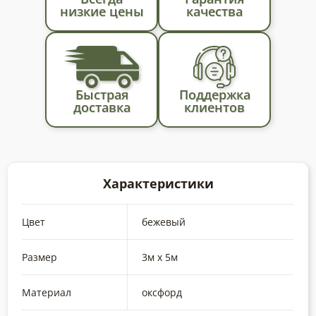
бежевый
низкие цены
качества
прямоугольной
формы.
Тент
для
навеса,
Быстрая
Поддержка
доставка
клиентов
тент
от
солнца
и
дождя
Характеристики
Цвет
бежевый
Размер
3м х 5м
Материал
оксфорд