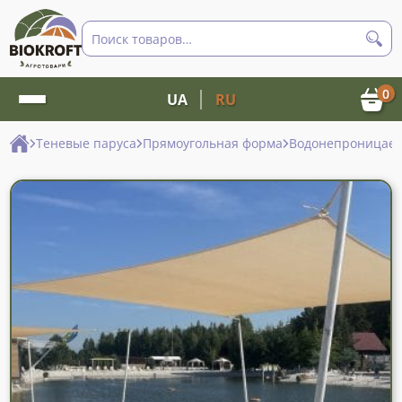
Поиск
товаров
0
UA
RU
Теневые паруса
Прямоугольная форма
Водонепроницаемы