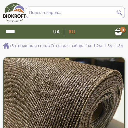
Поиск
товаров
0
UA
RU
Затеняющая сетка
Сетка для забора 1м; 1.2м; 1.5м; 1.8м и