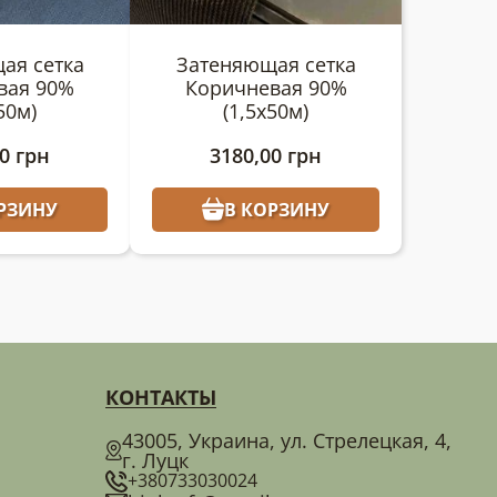
ая сетка
Затеняющая сетка
вая 90%
Коричневая 90%
50м)
(1,5х50м)
00
грн
3180,00
грн
РЗИНУ
В КОРЗИНУ
КОНТАКТЫ
43005, Украина, ул. Стрелецкая, 4,
г. Луцк
+380733030024