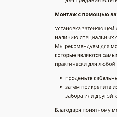
для придания эстет
Монтаж с помощью з
Установка затеняющей с
наличию специальных от
Мы рекомендуем для мо
которые являются самы
практически для любой 
проденьте кабельны
затем прикрепите их
забора или другой 
Благодаря понятному ме