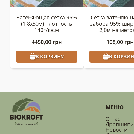
Затеняющая сетка 95%
Сетка затеняющ
(1,8х50м) плотность
забора 95% ши
140г/кв.м
2,0м на метр
плотность 140г
4450,00
грн
108,00
грн
В КОРЗИНУ
В КОРЗИН
МЕНЮ
О нас
Дропшипи
Новости