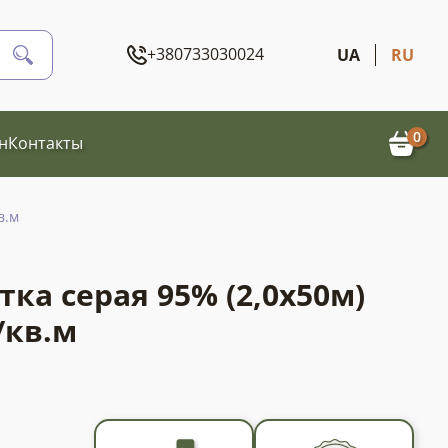
+380733030024
UA
RU
0
н
Контакты
в.м
ка серая 95% (2,0х50м)
/кв.м