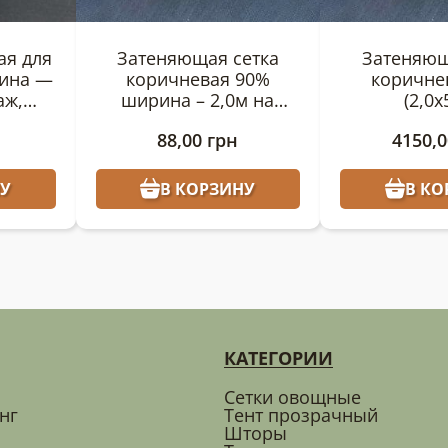
ая для
Затеняющая сетка
Затеняющ
рина —
коричневая 90%
коричне
аж,
ширина – 2,0м на
(2,0х
/кв.м
метраж
88,00
грн
4150,
У
В КОРЗИНУ
В КО
КАТЕГОРИИ
Сетки овощные
нг
Тент прозрачный
Шторы