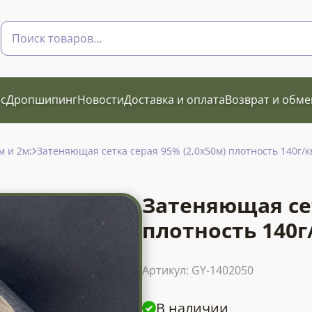
Поиск
товаров
с
Дропшипинг
Новости
Доставка и оплата
Возврат и обме
м и 2м;
Затеняющая сетка серая 95% (2,0х50м) плотность 140г/к
Затеняющая сет
плотность 140г
Артикул:
GY-1402050
В наличии